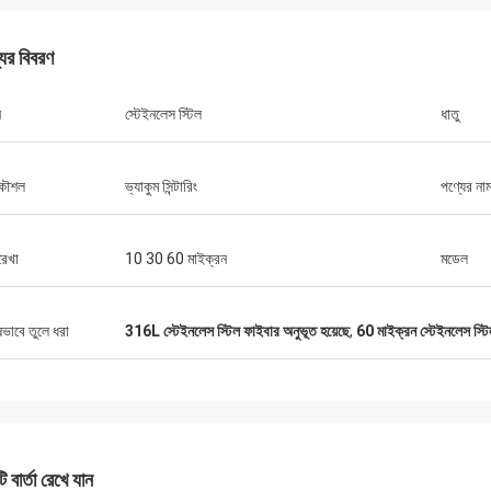
যের বিবরণ
ন
স্টেইনলেস স্টিল
ধাতু
কৌশল
ভ্যাকুম সিন্টারিং
পণ্যের না
রেখা
10 30 60 মাইক্রন
মডেল
ষভাবে তুলে ধরা
316L স্টেইনলেস স্টিল ফাইবার অনুভূত হয়েছে
,
60 মাইক্রন স্টেইনলেস স্টি
 বার্তা রেখে যান