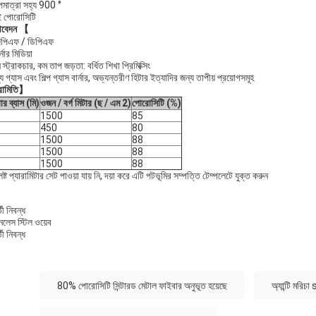
পমাত্রা সহ্য 900 °
ই পোরোসিটি
বেদন 【
িপিএফ / ডিপিএফ
্নার মিডিয়া
স্ট্রাকচার, কম তাপ জড়তা: বর্ধিত শিখা প্রিমিক্সিং
স্থ্য গ্যাস এবং শিল্প গ্যাস বার্নার, অভ্যন্তরীণ হিটার ইত্যাদির জন্য তাপীয় প্রয়োগসমূহ
ামিতি】
ার ব্যাস (মি)
ওজন / বর্গ মিটার (ছ / এম 2)
পোরোসিটি (%)
1500
85
450
80
1500
88
1500
88
1500
88
িষ্ট প্যারামিটার সেট পাওয়া যায় নি, দয়া করে এটি পটভূমির সম্পত্তি টেম্পলেটে যুক্ত করুন
র্তী নিবন্ধ
নলেস স্টিল ওয়েব
তী নিবন্ধ
:
80% পোরোসিটি সিন্টারড মেটাল ফাইবার অনুভূত হয়েছে
অ্যান্টি মরিচ