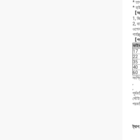
* তা
* হা
【আ
1, জ
2, বার
ওপেন 
গার্হ
【পর
ফাইব
17
22
35
40
60
সংশ্ল
,
,
পূর্বব
স্টেই
পরবর্
ট্যাগ