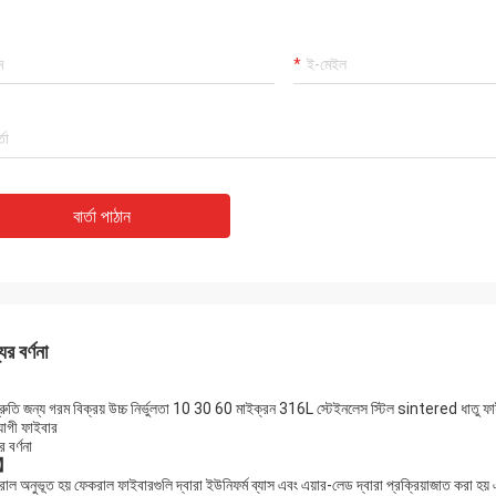
বার্তা পাঠান
ের বর্ণনা
্রুতি জন্য গরম বিক্রয় উচ্চ নির্ভুলতা 10 30 60 মাইক্রন 316L স্টেইনলেস স্টিল sintered ধাতু ফ
যাগী ফাইবার
র বর্ণনা
না】
াল অনুভূত হয় ফেকরাল ফাইবারগুলি দ্বারা ইউনিফর্ম ব্যাস এবং এয়ার-লেড দ্বারা প্রক্রিয়াজাত করা হয় 