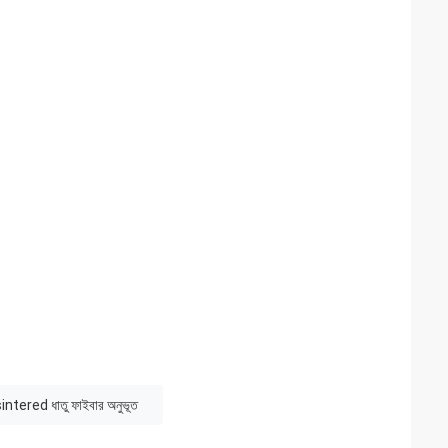
া sintered ধাতু ফাইবার অনুভূত