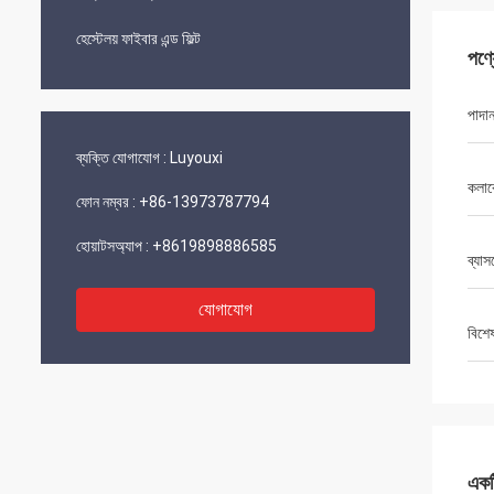
হেস্টেলয় ফাইবার এন্ড ফিল্ট
পণ্
পাদা
ব্যক্তি যোগাযোগ :
Luyouxi
কলা
ফোন নম্বর :
+86-13973787794
হোয়াটসঅ্যাপ :
+8619898886585
ব্যাস
যোগাযোগ
বিশে
একটি