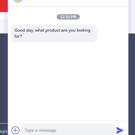
ভালো দাম
ভালো দাম
12:31 PM
Good day, what product are you looking 
for?
পণ্য
সিন্টারড ধাতু ফাইবার
স্টেইনলেস স্টিল ফাইবার
IDEO
VIDEO
টাইটানিয়াম ফাইবার
m সিন্টারড ধাতু ফাইবার
0.57 মিমি বেধ 60 মিমি ব্যাস
সব ধরনের
ূত হয়, 1 মিমি বেধ স্টেইনলেস
স্টেইনলেস স্টিল ফাইন ওয়্যার জাল
 ফিল্টার উপাদান
রাস্টপ্রুফ
ভালো দাম
ভালো দাম
l Rights Reserved.