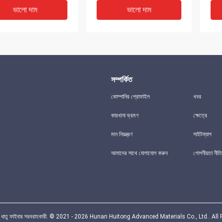
ভালো দাম
ভালো দাম
সম্পর্কিত
কোম্পানির প্রোফাইল
খবর
কারখানা ভ্রমণ
ক্ষেত্রে
DEO
VIDEO
V
মান নিয়ন্ত্রণ
সাইটম্যাপ
ফেক্রাল ফাইবার সিন্টারড
80 মিমি ব্যাস 316L স্টেইনলেস স্টিল
D75u
আমাদের সাথে যোগাযোগ করুন
গোপনীয়তা নীতি
ফাইবার ক্ষয় প্রতিরোধী অনুভূত
অনুভ
স্টিল
ভালো দাম
ভালো দাম
ন্টারড ধাতু ফাইবার সরবরাহকারী. © 2021 - 2026 Hunan Huitong Advanced Materials Co., Ltd.. Al