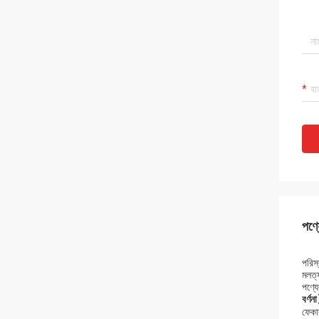
পণ্য
পরিস
মলত্
পণ্যে
বর্ণ
ফেকার