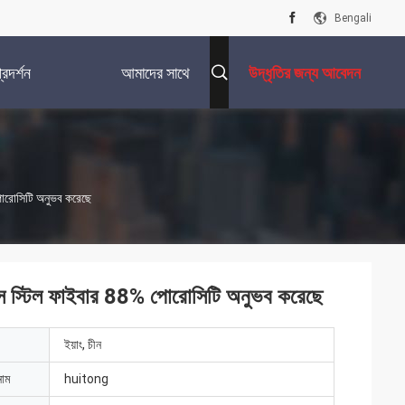
Bengali
রদর্শন
আমাদের সাথে
উদ্ধৃতির জন্য আবেদন
যোগাযোগ করুন
োরোসিটি অনুভব করেছে
 স্টিল ফাইবার 88% পোরোসিটি অনুভব করেছে
ইয়াং, চীন
নাম
huitong