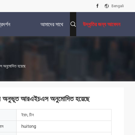
Bengali
রদর্শন
আমাদের সাথে
উদ্ধৃতির জন্য আবেদন
যোগাযোগ করুন
 অনুমোদিত হয়েছে
ার অনুভূত আরএইচএস অনুমোদিত হয়েছে
ইয়াং, চীন
নাম
huitong