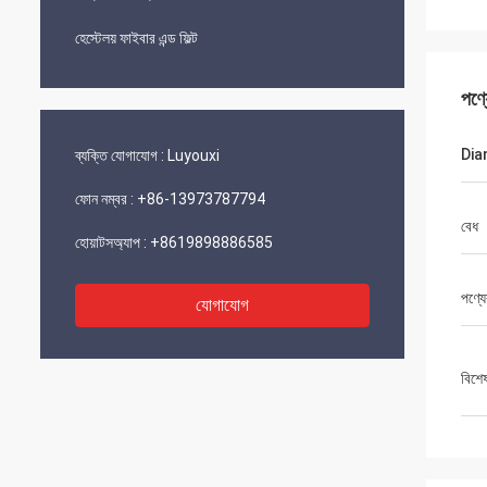
হেস্টেলয় ফাইবার এন্ড ফিল্ট
পণ্
Dia
ব্যক্তি যোগাযোগ :
Luyouxi
ফোন নম্বর :
+86-13973787794
বেধ
হোয়াটসঅ্যাপ :
+8619898886585
পণ্যে
যোগাযোগ
বিশে