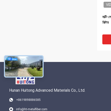
VI
মাল্টি-ল
ফিল্টার
Hunan Huitong Advanced Materials Co., Ltd.
VI
+8619898886585
ডিপিএফ 
info@ht-metalfiber.com