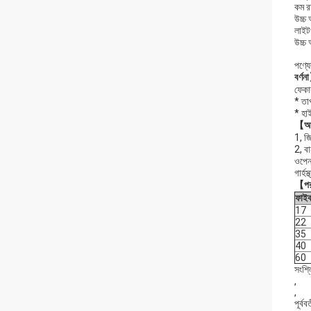
কম রক
উচ্চ 
লাইটও
উচ্চ 
পণ্যে
বর্ণ
ফেকার
* তা
* হা
【আ
1, জ
2, বার
ওপেন 
গার্হ
【পর
ফাইব
17
22
35
40
60
সংশ্ল
,
,
পূর্বব