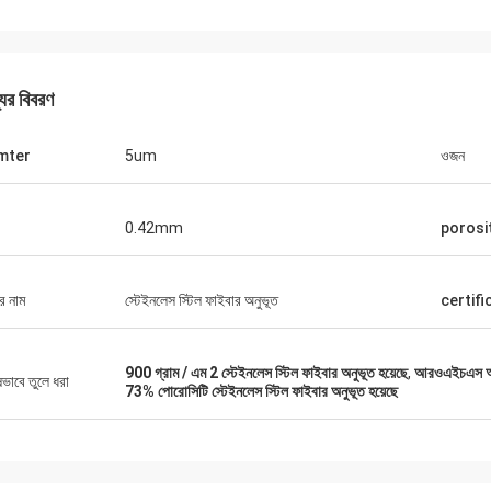
যের বিবরণ
mter
5um
ওজন
0.42mm
porosi
র নাম
স্টেইনলেস স্টিল ফাইবার অনুভূত
certifi
900 গ্রাম / এম 2 স্টেইনলেস স্টিল ফাইবার অনুভূত হয়েছে
,
আরওএইচএস অনুম
ষভাবে তুলে ধরা
73% পোরোসিটি স্টেইনলেস স্টিল ফাইবার অনুভূত হয়েছে