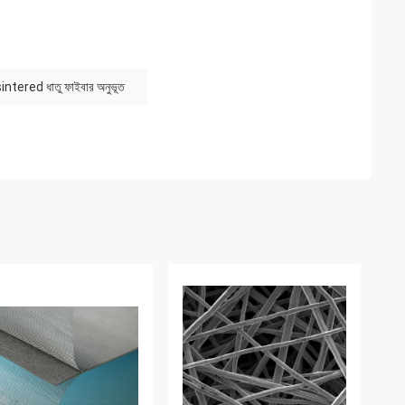
া sintered ধাতু ফাইবার অনুভূত