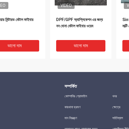
DEO
VIDEO
V
েয়ার সিন্টারড মেটাল ফাইবার
DPF/GPF অ্যাপ্লিকেশন এর জন্য
Sint
নন বোনা মেটাল ফাইবার ওয়েব
মাল্
ভালো দাম
ভালো দাম
সম্পর্কিত
কোম্পানির প্রোফাইল
খবর
কারখানা ভ্রমণ
ক্ষেত্রে
DEO
VIDEO
V
মান নিয়ন্ত্রণ
সাইটম্যাপ
ফেক্রাল ফাইবার সিন্টারড
80 মিমি ব্যাস 316L স্টেইনলেস স্টিল
D75u