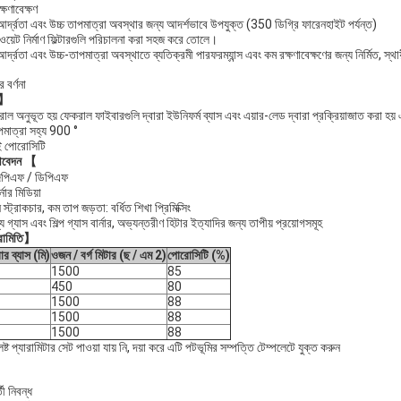
্ষণাবেক্ষণ
আর্দ্রতা এবং উচ্চ তাপমাত্রা অবস্থার জন্য আদর্শভাবে উপযুক্ত (350 ডিগ্রি ফারেনহাইট পর্যন্ত)
য়েট নির্মাণ ফিল্টারগুলি পরিচালনা করা সহজ করে তোলে।
আর্দ্রতা এবং উচ্চ-তাপমাত্রা অবস্থাতে ব্যতিক্রমী পারফরম্যান্স এবং কম রক্ষণাবেক্ষণের জন্য নির্মিত, স্থায
র বর্ণনা
না】
াল অনুভূত হয় ফেকরাল ফাইবারগুলি দ্বারা ইউনিফর্ম ব্যাস এবং এয়ার-লেড দ্বারা প্রক্রিয়াজাত করা হয় 
পমাত্রা সহ্য 900 °
ই পোরোসিটি
বেদন 【
িপিএফ / ডিপিএফ
্নার মিডিয়া
স্ট্রাকচার, কম তাপ জড়তা: বর্ধিত শিখা প্রিমিক্সিং
স্থ্য গ্যাস এবং শিল্প গ্যাস বার্নার, অভ্যন্তরীণ হিটার ইত্যাদির জন্য তাপীয় প্রয়োগসমূহ
ামিতি】
ার ব্যাস (মি)
ওজন / বর্গ মিটার (ছ / এম 2)
পোরোসিটি (%)
1500
85
450
80
1500
88
1500
88
1500
88
িষ্ট প্যারামিটার সেট পাওয়া যায় নি, দয়া করে এটি পটভূমির সম্পত্তি টেম্পলেটে যুক্ত করুন
র্তী নিবন্ধ