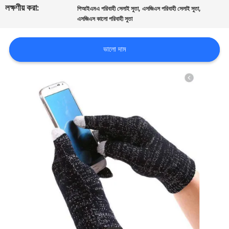
লক্ষণীয় করা:
,
,
পিআইএমএ পরিবাহী সেলাই সুতা
এসজিএস পরিবাহী সেলাই সুতা
এসজিএস কালো পরিবাহী সুতা
কারখানা
ভ্রমণ
ভালো দাম
মান
নিয়ন্ত্রণ
যোগাযোগ
করুন
উদ্ধৃতির
জন্য
আবেদন