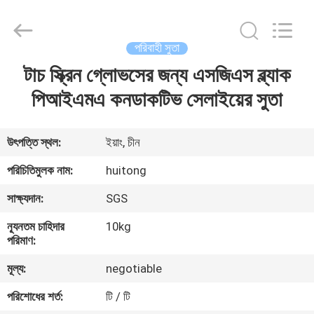
Huitong
Advanced
Materials
Co.,
Ltd..
পরিবাহী সুতা
All
Rights
টাচ স্ক্রিন গ্লোভসের জন্য এসজিএস ব্ল্যাক
বাড়ি
Reserved.
পিআইএমএ কনডাকটিভ সেলাইয়ের সুতা
পণ্য
উৎপত্তি স্থল:
ইয়াং, চীন
ভিডিও
পরিচিতিমুলক নাম:
huitong
সাক্ষ্যদান:
SGS
ভিআর
ন্যূনতম চাহিদার
10kg
শো
পরিমাণ:
মূল্য:
negotiable
আমাদের
পরিশোধের শর্ত:
টি / টি
সম্পর্কে