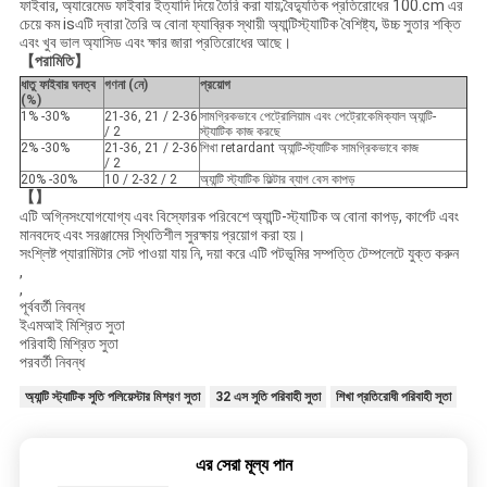
ফাইবার, অ্যারেমেড ফাইবার ইত্যাদি দিয়ে তৈরি করা যায়;বৈদ্যুতিক প্রতিরোধের 100.cm এর
চেয়ে কম isএটি দ্বারা তৈরি অ বোনা ফ্যাব্রিক স্থায়ী অ্যান্টিস্ট্যাটিক বৈশিষ্ট্য, উচ্চ সুতার শক্তি
এবং খুব ভাল অ্যাসিড এবং ক্ষার জারা প্রতিরোধের আছে।
【পরামিতি】
ধাতু ফাইবার ঘনত্ব
গণনা (নে)
প্রয়োগ
(%)
1% -30%
21-36, 21 / 2-36
সামগ্রিকভাবে পেট্রোলিয়াম এবং পেট্রোকেমিক্যাল অ্যান্টি-
/ 2
স্ট্যাটিক কাজ করছে
2% -30%
21-36, 21 / 2-36
শিখা retardant অ্যান্টি-স্ট্যাটিক সামগ্রিকভাবে কাজ
/ 2
20% -30%
10 / 2-32 / 2
অ্যান্টি স্ট্যাটিক ফিল্টার ব্যাগ বেস কাপড়
【】
এটি অগ্নিসংযোগযোগ্য এবং বিস্ফোরক পরিবেশে অ্যান্টি-স্ট্যাটিক অ বোনা কাপড়, কার্পেট এবং
মানবদেহ এবং সরঞ্জামের স্থিতিশীল সুরক্ষায় প্রয়োগ করা হয়।
সংশ্লিষ্ট প্যারামিটার সেট পাওয়া যায় নি, দয়া করে এটি পটভূমির সম্পত্তি টেম্পলেটে যুক্ত করুন
,
,
পূর্ববর্তী নিবন্ধ
ইএমআই মিশ্রিত সুতা
পরিবাহী মিশ্রিত সুতা
পরবর্তী নিবন্ধ
অ্যান্টি স্ট্যাটিক সুতি পলিয়েস্টার মিশ্রণ সুতা
32 এস সুতি পরিবাহী সুতা
শিখা প্রতিরোধী পরিবাহী সূতা
এর সেরা মূল্য পান