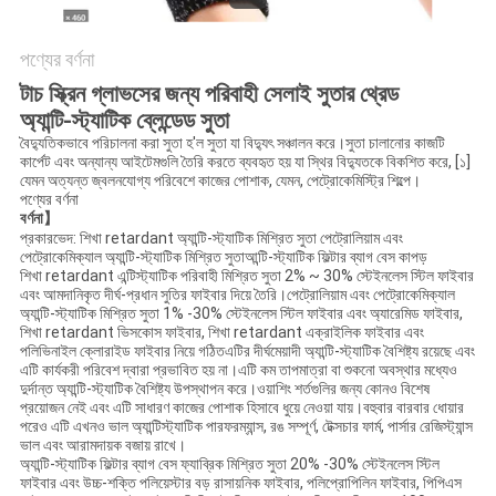
সাইটম্যাপ
পণ্যের বর্ণনা
টাচ স্ক্রিন গ্লাভসের জন্য পরিবাহী সেলাই সুতার থ্রেড
গোপনীয়তা
অ্যান্টি-স্ট্যাটিক ব্লেন্ডেড সুতা
বৈদ্যুতিকভাবে পরিচালনা করা সুতা হ'ল সুতা যা বিদ্যুৎ সঞ্চালন করে।সুতা চালানোর কাজটি
নীতি
কার্পেট এবং অন্যান্য আইটেমগুলি তৈরি করতে ব্যবহৃত হয় যা স্থির বিদ্যুতকে বিকশিত করে, [১]
যেমন অত্যন্ত জ্বলনযোগ্য পরিবেশে কাজের পোশাক, যেমন, পেট্রোকেমিস্ট্রি শিল্পে।
পণ্যের বর্ণনা
বর্ণনা】
প্রকারভেদ: শিখা retardant অ্যান্টি-স্ট্যাটিক মিশ্রিত সুতা পেট্রোলিয়াম এবং
পেট্রোকেমিক্যাল অ্যান্টি-স্ট্যাটিক মিশ্রিত সুতাআন্টি-স্ট্যাটিক ফিল্টার ব্যাগ বেস কাপড়
শিখা retardant এন্টিস্ট্যাটিক পরিবাহী মিশ্রিত সুতা 2% ~ 30% স্টেইনলেস স্টিল ফাইবার
এবং আমদানিকৃত দীর্ঘ-প্রধান সুতির ফাইবার দিয়ে তৈরি।পেট্রোলিয়াম এবং পেট্রোকেমিক্যাল
অ্যান্টি-স্ট্যাটিক মিশ্রিত সুতা 1% -30% স্টেইনলেস স্টিল ফাইবার এবং অ্যারেমিড ফাইবার,
শিখা retardant ভিসকোস ফাইবার, শিখা retardant এক্রাইলিক ফাইবার এবং
পলিভিনাইল ক্লোরাইড ফাইবার নিয়ে গঠিতএটির দীর্ঘমেয়াদী অ্যান্টি-স্ট্যাটিক বৈশিষ্ট্য রয়েছে এবং
এটি কার্যকরী পরিবেশ দ্বারা প্রভাবিত হয় না।এটি কম তাপমাত্রা বা শুকনো অবস্থার মধ্যেও
দুর্দান্ত অ্যান্টি-স্ট্যাটিক বৈশিষ্ট্য উপস্থাপন করে।ওয়াশিং শর্তগুলির জন্য কোনও বিশেষ
প্রয়োজন নেই এবং এটি সাধারণ কাজের পোশাক হিসাবে ধুয়ে নেওয়া যায়।বহুবার বারবার ধোয়ার
পরেও এটি এখনও ভাল অ্যান্টিস্ট্যাটিক পারফরম্যান্স, রঙ সম্পূর্ণ, টেক্সচার ফার্ম, পার্সার রেজিস্ট্যান্স
ভাল এবং আরামদায়ক বজায় রাখে।
অ্যান্টি-স্ট্যাটিক ফিল্টার ব্যাগ বেস ফ্যাব্রিক মিশ্রিত সুতা 20% -30% স্টেইনলেস স্টিল
ফাইবার এবং উচ্চ-শক্তি পলিয়েস্টার বড় রাসায়নিক ফাইবার, পলিপ্রোপিলিন ফাইবার, পিপিএস