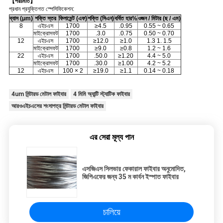
【পরামিতি】
প্রধান প্রযুক্তিগত স্পেসিফিকেশন:
ব্যাস (μm)
শক্তি স্তর
ফিলামেন্ট (এফ)
শক্তি (সিএন)
বর্ধিত হার%
ওজন / মিটার (ছ / এম)
8
এইচএস
1700
≥4.5
.0.95
0.55 ~ 0.65
মাইক্রোসফট
1700
.3.0
.0.75
0.50 ~ 0.70
12
এইচএস
1700
≥12.0
≥1.0
1.3 1. 1.5
মাইক্রোসফট
1700
≥9.0
≥0.8
1.2 ~ 1.6
22
এইচএস
1700
.50.0
≥1.20
4.4 ~ 5.0
মাইক্রোসফট
1700
.30.0
≥1.00
4.2 ~ 5.2
12
এইচএস
100 × 2
≥19.0
≥1.1
0.14 ~ 0.18
4um সিন্টারড মেটাল ফাইবার
4 মিমি অ্যান্টি স্ট্যাটিক ফাইবার
আরওএইচএসের শংসাপত্র সিন্টারড মেটাল ফাইবার
এর সেরা মূল্য পান
এসজিএস সিলভার ফেকারাল ফাইবার অনুমোদিত,
জিপিএফের জন্য 35 ম কার্বন ইস্পাত ফাইবার
চালিয়ে