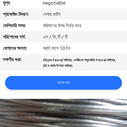
মূল্য:
negotiable
কারখানা
প্যাকেজিং বিবরণ:
পেপার কার্টন
ভ্রমণ
ডেলিভারি সময়:
পরিমাণের উপর নির্ভর করে
পরিশোধের শর্ত:
এল / সি, টি / টি
মান
যোগানের ক্ষমতা:
প্রতি মাসে 10 টন
নিয়ন্ত্রণ
লক্ষণীয় করা:
,
,
35um Fecral ফাইবার
এসজিএস অনুমোদিত Fecral ফাইবার
35 ম কার্বন ইস্পাত ফাইবার
যোগাযোগ
করুন
ভালো দাম
উদ্ধৃতির
জন্য
আবেদন