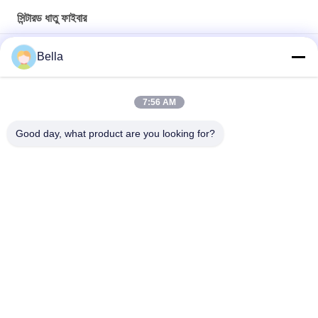
সিন্টারড ধাতু ফাইবার
২২উম পরিবাহী সিন্টার্ড মেটাল ফাইবার ফেক্রাল ফাইবার উচ্চ বৈদ্যুতিক প্রতিরোধ ক্ষমতা সহ
Bella
১২উম ২২উম সি৫৯ উচ্চ ক্ষয়রোধী হ্যাস্টেলয় ফাইবার উচ্চ তাপমাত্রা প্রতিরোধের সাথে
7:56 AM
এসজিএস অনুমোদিত 22um এবং 35um ফেক্রাল ফাইবার আয়রন-ক্রোমিয়াম-
অ্যালুমিনিয়াম খাদ জিপিএফ এবং ডিপিএফ অ্যাপ্লিকেশনের জন্য ফেক্রাল অ্যালগ
Good day, what product are you looking for?
সব
সিন্টারড ধাতু ফাইবার
স্টেইনলেস স্টিল ফাইবার
টাইটানিয়াম ফাইবার
নিকেল ফাইবার
তামার ফাইবার
সংক্ষিপ্ত আঁশ