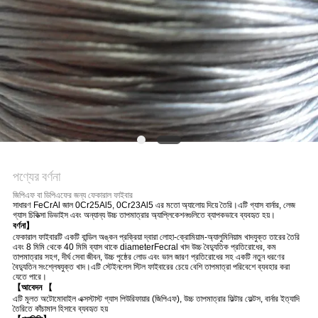
সাইটম্যাপ
গোপনীয়তা
নীতি
পণ্যের বর্ণনা
জিপিএফ বা ডিপিএফের জন্য ফেকারাল ফাইবার
সাধারণ FeCrAl জাল 0Cr25Al5, 0Cr23Al5 এর মতো অ্যালোয় দিয়ে তৈরি।এটি গ্যাস বার্নার, লেজ
গ্যাস চিকিত্সা ডিভাইস এবং অন্যান্য উচ্চ তাপমাত্রার অ্যাপ্লিকেশনগুলিতে ব্যাপকভাবে ব্যবহৃত হয়।
বর্ণনা】
ফেকারাল ফাইবারটি একটি বান্ডিল অঙ্কন প্রক্রিয়া দ্বারা লোহা-ক্রোমিয়াম-অ্যালুমিনিয়াম খাদযুক্ত তারের তৈরি
এবং 8 মিমি থেকে 40 মিমি ব্যাস থাকে diameterFecral খাদ উচ্চ বৈদ্যুতিক প্রতিরোধের, কম
তাপমাত্রার সহগ, দীর্ঘ সেবা জীবন, উচ্চ পৃষ্ঠের লোড এবং ভাল জারণ প্রতিরোধের সহ একটি নতুন ধরণের
বৈদ্যুতিন সংশ্লেষযুক্ত খাদ।এটি স্টেইনলেস স্টিল ফাইবারের চেয়ে বেশি তাপমাত্রা পরিবেশে ব্যবহার করা
যেতে পারে।
【আবেদন 【
এটি মূলত অটোমোবাইল এক্সস্টাস্ট গ্যাস পিউরিফায়ার (জিপিএফ), উচ্চ তাপমাত্রার ফিল্টার ফেল্টস, বার্নার ইত্যাদি
তৈরিতে কাঁচামাল হিসাবে ব্যবহৃত হয়