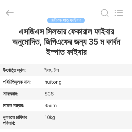
Huitong
Advanced
Materials
Co.,
Ltd..
সিন্টারড ধাতু ফাইবার
All
Rights
এসজিএস সিলভার ফেকারাল ফাইবার
বাড়ি
Reserved.
অনুমোদিত, জিপিএফের জন্য 35 ম কার্বন
পণ্য
ইস্পাত ফাইবার
ভিডিও
উৎপত্তি স্থল:
ইয়াং, চীন
পরিচিতিমুলক নাম:
huitong
ভিআর
সাক্ষ্যদান:
SGS
শো
মডেল নম্বার:
35um
আমাদের
ন্যূনতম চাহিদার
10kg
পরিমাণ:
সম্পর্কে