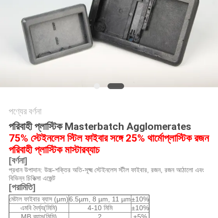
সাইটম্যাপ
গোপনীয়তা
নীতি
পণ্যের বর্ণনা
পরিবাহী প্লাস্টিক Masterbatch Agglomerates
75% স্টেইনলেস স্টিল ফাইবার সঙ্গে 25% থার্মোপ্লাস্টিক রজন
পরিবাহী প্লাস্টিক মাস্টারব্যাচ
[বর্ণনা]
প্রধান উপাদান: উচ্চ-শক্তির অতি-সূক্ষ্ম স্টেইনলেস স্টীল ফাইবার, রজন, রজন আঠালো এবং
বিভিন্ন চিকিত্সা এজেন্ট
[পরামিতি]
মেটাল ফাইবার ব্যাস (μm)
6.5µm, 8 µm, 11 µm
±10%
এমবি দৈর্ঘ্য(মিমি)
4-10 মিমি
±10%
MB ব্যাস(মিমি)
2
±5%