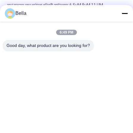
মসৃণ সারফেস রজন আঠালো পরিবাহী মাস্টারব্যাচ 6.5µM 8uM 11 UM
Bella
স্টেইনলেস স্টিল পরিবাহী মাস্টারবাচ, 2.5 মিমি দৈর্ঘ্য পরিবাহী প্লাস্টিকের
Agglomerates
6:49 PM
ইএমআই ইঞ্জেকশনের জন্য আরওএইচএস 2 মিমি ব্যাসের কার্বন কালো পরিবাহী মাস্টার ব্যাচ
b
Good day, what product are you looking for?
সব
সিন্টারড ধাতু ফাইবার
স্টেইনলেস স্টিল ফাইবার
টাইটানিয়াম ফাইবার
নিকেল ফাইবার
তামার ফাইবার
সংক্ষিপ্ত আঁশ
সিন্টারড ধাতু ফাইবার অনুভূত
টাইটানিয়াম ফাইবার অনুভূত