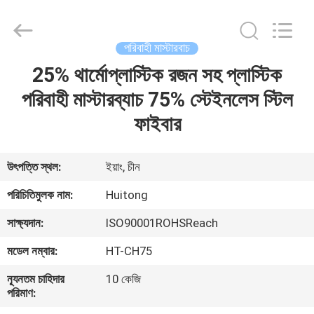
Huitong
Advanced
Materials
Co.,
Ltd..
পরিবাহী মাস্টারবাচ
All
Rights
25% থার্মোপ্লাস্টিক রজন সহ প্লাস্টিক
বাড়ি
Reserved.
পরিবাহী মাস্টারব্যাচ 75% স্টেইনলেস স্টিল
পণ্য
ফাইবার
ভিডিও
উৎপত্তি স্থল:
ইয়াং, চীন
পরিচিতিমুলক নাম:
Huitong
ভিআর
সাক্ষ্যদান:
ISO90001ROHSReach
শো
মডেল নম্বার:
HT-CH75
আমাদের
ন্যূনতম চাহিদার
10 কেজি
পরিমাণ:
সম্পর্কে