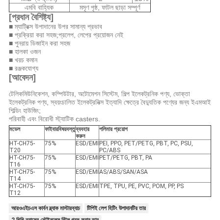
এমবি বাহ্যিক
মসৃণ পৃষ্ঠ, ফাটল ছাড়া সম্পূর্ণ
[প্রধান বৈশিষ্ট্য]
■ ম্যাট্রিক্স উপাদানের উপর সামান্য প্রভাব
■ প্রক্রিয়া করা সহজ;প্রলেপ, লেপের প্রয়োজন নেই
■ পুনরায় ডিজাইন করা সহজ
■ হালকা ওজন
■ খরচ কমান
■ রঞ্জকযোগ্য
[আবেদন]
টেলিকমিউনিকেশন, কম্পিউটার, অটোমেশন সিস্টেম, শিল্প ইলেকট্রনিক পণ্য, ভোক্তা
ইলেকট্রনিক পণ্য, স্বয়ংচালিত ইলেকট্রনিক্স ইত্যাদি ক্ষেত্রে বৈদ্যুতিক পণ্যের জন্য ইএমআই
শিল্ডিং হাউজিং;
পরিবাহী এবং বিরোধী স্ট্যাটিক casters.
মডেল
ফাইবার
বিষয়বস্তু
ব্যবহার
পলিমার প্রয়োগ
করুন
HT-CH75-
75%
ESD/EMI
PEI, PPO, PET/PETG, PBT, PC, PSU,
T20
PC/ABS
HT-CH75-
75%
ESD/EMI
PET/PETG, PBT, PA
T16
HT-CH75-
75%
ESD/EMI
AS/ABS/SAN/ASA
T14
HT-CH75-
75%
ESD/EMI
TPE, TPU, PE, PVC, POM, PP, PS
T12
আরওএইচএস কার্বন ব্ল্যাক মাস্টারব্যাচ
টিপিই লেপ হিটিং উপাদানটির তার