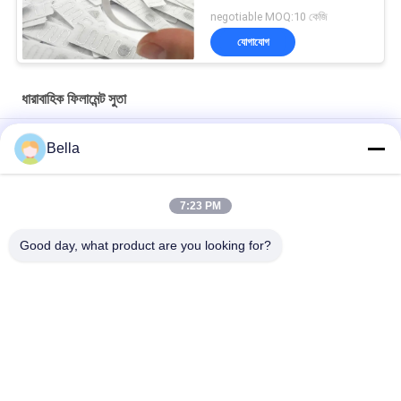
negotiable MOQ:10 কেজি
যোগাযোগ
ধারাবাহিক ফিলামেন্ট সুতা
12um বৈদ্যুতিক পরিবাহী সুতা
Bella
316L স্টেইনলেস স্টীল তাপ প্রতিরোধী সেলাই থ্রেড, উচ্চ তাপমাত্রা প্রতিরোধের এবং উচ্চ
শক্তি
7:23 PM
পরিবাহী আল্ট্রা ফাইন তার
Good day, what product are you looking for?
সব
সিন্টারড ধাতু ফাইবার
স্টেইনলেস স্টিল ফাইবার
টাইটানিয়াম ফাইবার
নিকেল ফাইবার