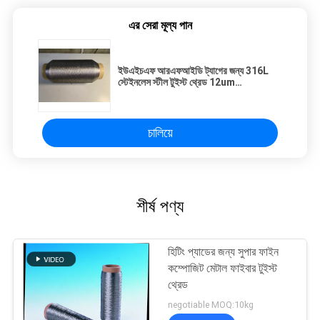
এর সেরা মূল্য পান
ইউএইচএফ আরএফআইডি ট্যাগের জন্য 316L
স্টেইনলেস স্টীল টুইস্ট থ্রেড 12um
100filament*2
চালিয়ে
শীর্ষ পণ্য
হিটিং প্যাডের জন্য সুপার ফাইন
কম্পোজিট মেটাল ফাইবার টুইস্ট
থ্রেড
negotiable MOQ:10kg