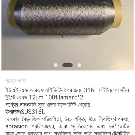
সাইটম্যাপ
গোপনীয়তা
নীতি
পণ্যের বর্ণনা
ইউএইচএফ আরএফআইডি ট্যাগের জন্য 316L স্টেইনলেস স্টীল
টুইস্ট থ্রেড 12um 100filament*2
পণ্যের নামঃ
অতি সূক্ষ্ম ধাতব কম্পোজিট ওয়্যার
উপাদানঃ
SUS316L
চমৎকার বৈদ্যুতিক পরিবাহিতা, উচ্চ শক্তি, উচ্চ স্থিতিস্থাপকতা,
abrasion প্রতিরোধের, জারা প্রতিরোধের এবং অক্সিডেটিভ
বায়ুমণ্ডলে চমৎকার তাপ স্থায়িত্ব সঙ্গে; ভাল স্থায়িত্ব,টেক্সটাইল