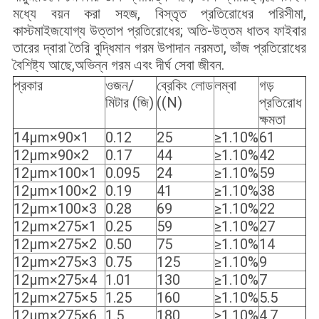
মধ্যে বয়ন করা সহজ, বিস্তৃত প্রতিরোধের পরিসীমা,
কাস্টমাইজযোগ্য উত্তাপ প্রতিরোধের; অতি-উত্তম ধাতব ফাইবার
তারের দ্বারা তৈরি বুদ্ধিমান গরম উপাদান নরমতা, ভাঁজ প্রতিরোধের
বৈশিষ্ট্য আছে,অভিন্ন গরম এবং দীর্ঘ সেবা জীবন.
প্রকার
ওজন/
ব্রেকিং লোড
লম্বা
গড়
মিটার (জি)
((N)
প্রতিরোধ
ক্ষমতা
14μm×90×1
0.12
25
≥1.10%
61
12μm×90×2
0.17
44
≥1.10%
42
12μm×100×1
0.095
24
≥1.10%
59
12μm×100×2
0.19
41
≥1.10%
38
12μm×100×3
0.28
69
≥1.10%
22
12μm×275×1
0.25
59
≥1.10%
27
12μm×275×2
0.50
75
≥1.10%
14
12μm×275×3
0.75
125
≥1.10%
9
12μm×275×4
1.01
130
≥1.10%
7
12μm×275×5
1.25
160
≥1.10%
5.5
12μm×275×6
1.5
180
≥1.10%
4.7