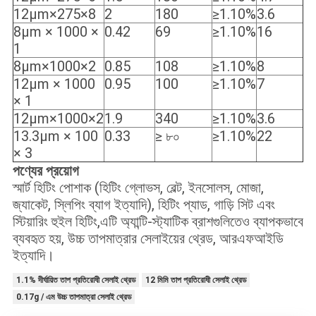
12μm×275×8
2
180
≥1.10%
3.6
8μm × 1000 ×
0.42
69
≥1.10%
16
1
8μm×1000×2
0.85
108
≥1.10%
8
12μm × 1000
0.95
100
≥1.10%
7
× 1
12μm×1000×2
1.9
340
≥1.10%
3.6
13.3μm × 100
0.33
≥ ৮০
≥1.10%
22
× 3
পণ্যের প্রয়োগ
স্মার্ট হিটিং পোশাক (হিটিং গ্লোভস, বেল্ট, ইনসোলস, মোজা,
জ্যাকেট, স্লিপিং ব্যাগ ইত্যাদি), হিটিং প্যাড, গাড়ি সিট এবং
স্টিয়ারিং হুইল হিটিং,এটি অ্যান্টি-স্ট্যাটিক ব্রাশগুলিতেও ব্যাপকভাবে
ব্যবহৃত হয়, উচ্চ তাপমাত্রার সেলাইয়ের থ্রেড, আরএফআইডি
ইত্যাদি।
1.1% দীর্ঘায়িত তাপ প্রতিরোধী সেলাই থ্রেড
12 মিমি তাপ প্রতিরোধী সেলাই থ্রেড
0.17g / এম উচ্চ তাপমাত্রা সেলাই থ্রেড