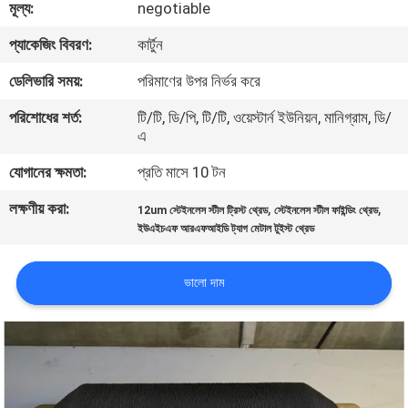
মূল্য:
negotiable
কারখানা
প্যাকেজিং বিবরণ:
কার্টুন
ভ্রমণ
ডেলিভারি সময়:
পরিমাণের উপর নির্ভর করে
পরিশোধের শর্ত:
টি/টি, ডি/পি, টি/টি, ওয়েস্টার্ন ইউনিয়ন, মানিগ্রাম, ডি/
মান
এ
নিয়ন্ত্রণ
যোগানের ক্ষমতা:
প্রতি মাসে 10 টন
লক্ষণীয় করা:
,
,
12um স্টেইনলেস স্টীল ট্রিস্ট থ্রেড
স্টেইনলেস স্টীল ফাইন্ডিং থ্রেড
যোগাযোগ
ইউএইচএফ আরএফআইডি ট্যাগ মেটাল টুইস্ট থ্রেড
করুন
ভালো দাম
উদ্ধৃতির
জন্য
আবেদন