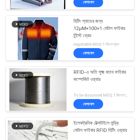
যোগাযোগ
হিটিং প্যাডের জন্য
12μM×100×1 মেটাল ফাইবার
টুইস্ট থ্রেড
negotiable MOQ:1 কিলোগ্রাম
যোগাযোগ
RFID-এ অতি সূক্ষ্ম ধাতব ফাইবার
কম্পোজিট ওয়্যার
To be discussed MOQ:1 কিলোগ্রাম
যোগাযোগ
ইলেকট্রনিক টেক্সটাইলে লন্ড্রি
মেটাল ফাইবার RFID হিটিং ওয়্যার