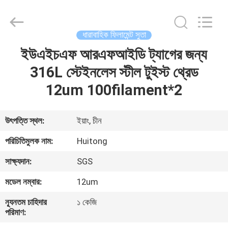
Huitong
Advanced
Materials
Co.,
Ltd..
ধারাবাহিক ফিলামেন্ট সুতা
All
Rights
ইউএইচএফ আরএফআইডি ট্যাগের জন্য
বাড়ি
Reserved.
316L স্টেইনলেস স্টীল টুইস্ট থ্রেড
পণ্য
12um 100filament*2
ভিডিও
উৎপত্তি স্থল:
ইয়াং, চীন
পরিচিতিমুলক নাম:
Huitong
ভিআর
সাক্ষ্যদান:
SGS
শো
মডেল নম্বার:
12um
আমাদের
ন্যূনতম চাহিদার
১ কেজি
পরিমাণ:
সম্পর্কে