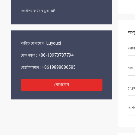
হেস্টেলয় ফাইবার এন্ড ফিল্ট
পণ্
ব্যক্তি যোগাযোগ :
Luyouxi
ব্যাসার
ফোন নম্বর :
+86-13973787794
হোয়াটসঅ্যাপ :
+8619898886585
বেধ
যোগাযোগ
বুদ্বু
বিশে