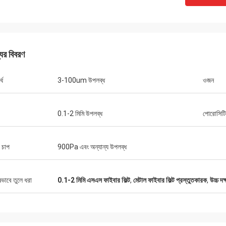
যের বিবরণ
্ধ
3-100um উপলব্ধ
ওজন
0.1-2 মিমি উপলব্ধ
পোরোসিটি
দ চাপ
900Pa এবং অন্যান্য উপলব্ধ
ষভাবে তুলে ধরা
0.1-2 মিমি এসএস ফাইবার ফিল্ট
,
মেটাল ফাইবার ফিল্ট প্রস্তুতকারক
,
উচ্চ দক