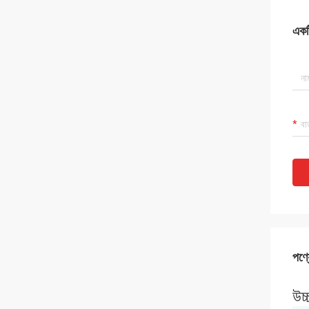
একটি
পণ্য
উচ