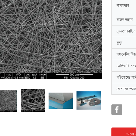
সাক্ষ্যদান
মডেল নম্বার
ন্যূনতম চাহিদ
মূল্য
প্যাকেজিং বিব
ডেলিভারি সময়
পরিশোধের শর্ত
যোগানের ক্ষমত
ভালো দ