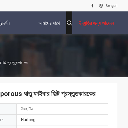
Bengali
রদর্শন
আমাদের সাথে
উদ্ধৃতির জন্য আবেদন
যোগাযোগ করুন
ফিল্ট প্রস্তুতকারকের
porous ধাতু ফাইবার ফিল্ট প্রস্তুতকারকের
ইয়াং, চীন
নাম
Huitong