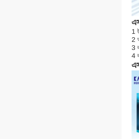
এস
1 উ
2 
3 
4 
এস